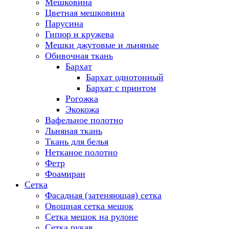
Мешковина
Цветная мешковина
Парусина
Гипюр и кружева
Мешки джутовые и льняные
Обивочная ткань
Бархат
Бархат однотонный
Бархат с принтом
Рогожка
Экокожа
Вафельное полотно
Льняная ткань
Ткань для белья
Нетканое полотно
Фетр
Фоамиран
Сетка
Фасадная (затеняющая) сетка
Овощная сетка мешок
Сетка мешок на рулоне
Сетка рукав