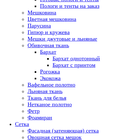
Пологи и тенты на заказ
Мешковина
Цветная мешковина
Парусина
Гипюр и кружева
Мешки джутовые и льняные
Обивочная ткань
Бархат
Бархат однотонный
Бархат с принтом
Рогожка
Экокожа
Вафельное полотно
Льняная ткань
Ткань для белья
Нетканое полотно
Фетр
Фоамиран
Сетка
Фасадная (затеняющая) сетка
Овощная сетка мешок