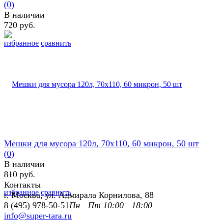
(0)
В наличии
720 руб.
избранное
сравнить
Мешки для мусора 120л, 70х110, 60 микрон, 50 шт
(0)
В наличии
810 руб.
Контакты
избранное
сравнить
г. Москва, ул. Адмирала Корнилова, 88
8 (495) 978-50-51
Пн—Пт 10:00—18:00
info@super-tara.ru