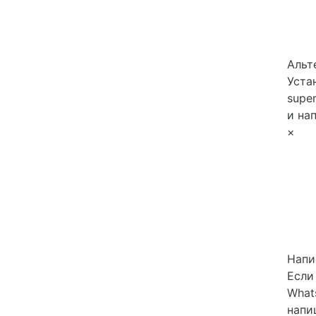
Альт
Уста
super
и на
×
Напи
Если
What
напи