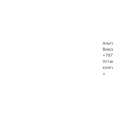
Альт
Внес
+797
Уста
конт
×