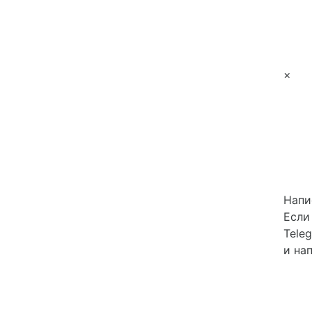
×
Напи
Если
Tele
и на