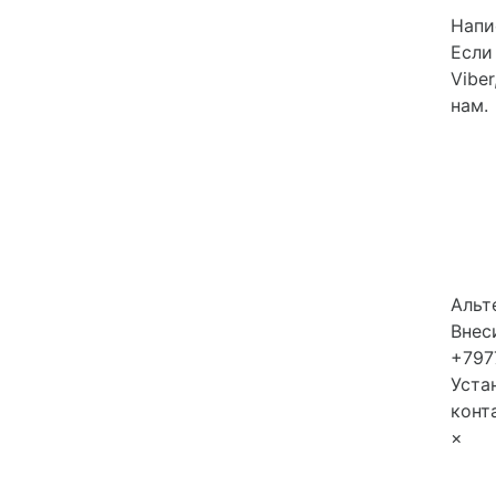
Напис
Если
Vibe
нам.
Альт
Внес
+797
Уста
конт
×