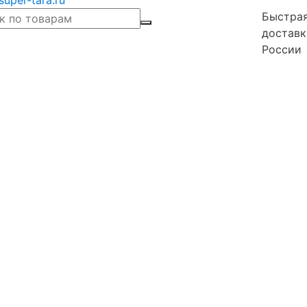
super-tara.ru
Быстра
доставк
России