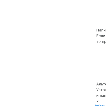
Напи
Если
то п
Альт
Уста
и на
×