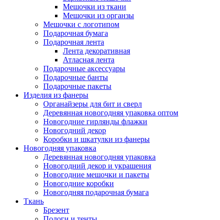
Мешочки из ткани
Мешочки из органзы
Мешочки с логотипом
Подарочная бумага
Подарочная лента
Лента декоративная
Атласная лента
Подарочные аксессуары
Подарочные банты
Подарочные пакеты
Изделия из фанеры
Органайзеры для бит и сверл
Деревянная новогодняя упаковка оптом
Новогодние гирлянды флажки
Новогодний декор
Коробки и шкатулки из фанеры
Новогодняя упаковка
Деревянная новогодняя упаковка
Новогодний декор и украшения
Новогодние мешочки и пакеты
Новогодние коробки
Новогодняя подарочная бумага
Ткань
Брезент
Пологи и тенты