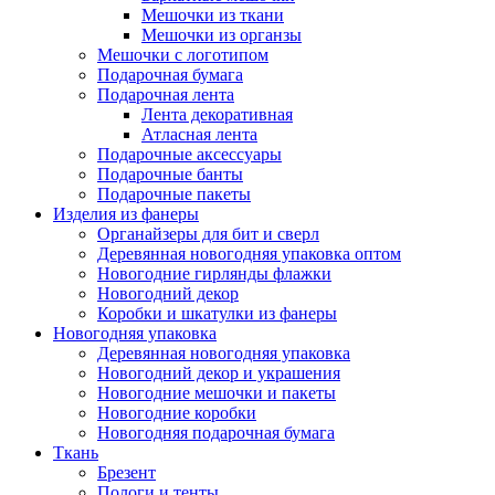
Мешочки из ткани
Мешочки из органзы
Мешочки с логотипом
Подарочная бумага
Подарочная лента
Лента декоративная
Атласная лента
Подарочные аксессуары
Подарочные банты
Подарочные пакеты
Изделия из фанеры
Органайзеры для бит и сверл
Деревянная новогодняя упаковка оптом
Новогодние гирлянды флажки
Новогодний декор
Коробки и шкатулки из фанеры
Новогодняя упаковка
Деревянная новогодняя упаковка
Новогодний декор и украшения
Новогодние мешочки и пакеты
Новогодние коробки
Новогодняя подарочная бумага
Ткань
Брезент
Пологи и тенты