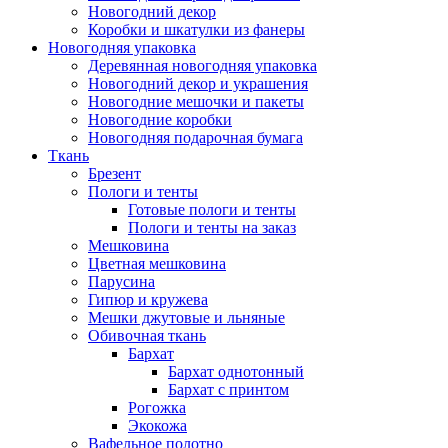
Новогодний декор
Коробки и шкатулки из фанеры
Новогодняя упаковка
Деревянная новогодняя упаковка
Новогодний декор и украшения
Новогодние мешочки и пакеты
Новогодние коробки
Новогодняя подарочная бумага
Ткань
Брезент
Пологи и тенты
Готовые пологи и тенты
Пологи и тенты на заказ
Мешковина
Цветная мешковина
Парусина
Гипюр и кружева
Мешки джутовые и льняные
Обивочная ткань
Бархат
Бархат однотонный
Бархат с принтом
Рогожка
Экокожа
Вафельное полотно