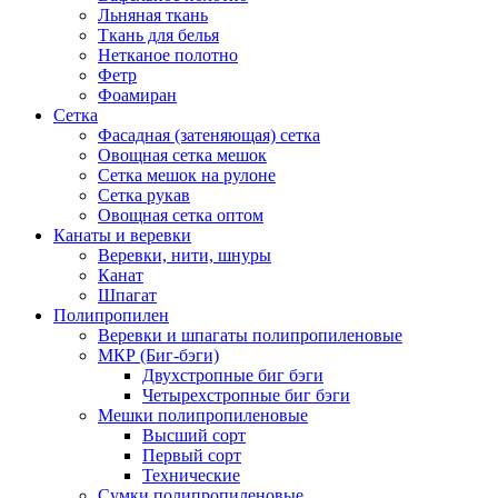
Льняная ткань
Ткань для белья
Нетканое полотно
Фетр
Фоамиран
Сетка
Фасадная (затеняющая) сетка
Овощная сетка мешок
Сетка мешок на рулоне
Сетка рукав
Овощная сетка оптом
Канаты и веревки
Веревки, нити, шнуры
Канат
Шпагат
Полипропилен
Веревки и шпагаты полипропиленовые
МКР (Биг-бэги)
Двухстропные биг бэги
Четырехстропные биг бэги
Мешки полипропиленовые
Высший сорт
Первый сорт
Технические
Сумки полипропиленовые