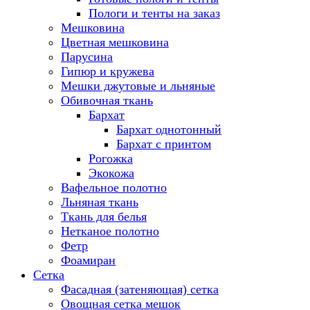
Пологи и тенты на заказ
Мешковина
Цветная мешковина
Парусина
Гипюр и кружева
Мешки джутовые и льняные
Обивочная ткань
Бархат
Бархат однотонный
Бархат с принтом
Рогожка
Экокожа
Вафельное полотно
Льняная ткань
Ткань для белья
Нетканое полотно
Фетр
Фоамиран
Сетка
Фасадная (затеняющая) сетка
Овощная сетка мешок