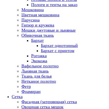
Пологи и тенты на заказ
Мешковина
Цветная мешковина
Парусина
Гипюр и кружева
Мешки джутовые и льняные
Обивочная ткань
Бархат
Бархат однотонный
Бархат с принтом
Рогожка
Экокожа
Вафельное полотно
Льняная ткань
Ткань для белья
Нетканое полотно
Фетр
Фоамиран
Сетка
Фасадная (затеняющая) сетка
Овощная сетка мешок