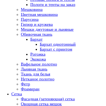
Пологи и тенты на заказ
Мешковина
Цветная мешковина
Парусина
Гипюр и кружева
Мешки джутовые и льняные
Обивочная ткань
Бархат
Бархат однотонный
Бархат с принтом
Рогожка
Экокожа
Вафельное полотно
Льняная ткань
Ткань для белья
Нетканое полотно
Фетр
Фоамиран
Сетка
Фасадная (затеняющая) сетка
Овощная сетка мешок