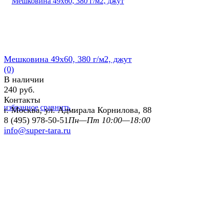
Мешковина 49х60, 380 г/м2, джут
(0)
В наличии
240 руб.
Контакты
избранное
сравнить
г. Москва, ул. Адмирала Корнилова, 88
8 (495) 978-50-51
Пн—Пт 10:00—18:00
info@super-tara.ru