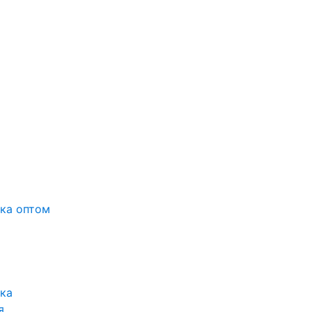
вка оптом
вка
я