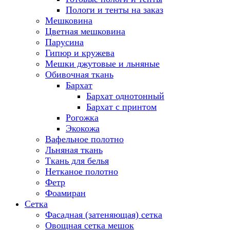
Пологи и тенты на заказ
Мешковина
Цветная мешковина
Парусина
Гипюр и кружева
Мешки джутовые и льняные
Обивочная ткань
Бархат
Бархат однотонный
Бархат с принтом
Рогожка
Экокожа
Вафельное полотно
Льняная ткань
Ткань для белья
Нетканое полотно
Фетр
Фоамиран
Сетка
Фасадная (затеняющая) сетка
Овощная сетка мешок