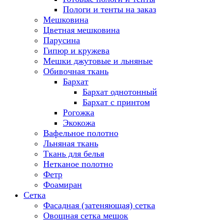
Пологи и тенты на заказ
Мешковина
Цветная мешковина
Парусина
Гипюр и кружева
Мешки джутовые и льняные
Обивочная ткань
Бархат
Бархат однотонный
Бархат с принтом
Рогожка
Экокожа
Вафельное полотно
Льняная ткань
Ткань для белья
Нетканое полотно
Фетр
Фоамиран
Сетка
Фасадная (затеняющая) сетка
Овощная сетка мешок