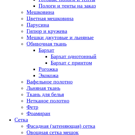
Пологи и тенты на заказ
Мешковина
Цветная мешковина
Парусина
Гипюр и кружева
Мешки джутовые и льняные
Обивочная ткань
Бархат
Бархат однотонный
Бархат с принтом
Рогожка
Экокожа
Вафельное полотно
Льняная ткань
Ткань для белья
Нетканое полотно
Фетр
Фоамиран
Сетка
Фасадная (затеняющая) сетка
Овощная сетка мешок