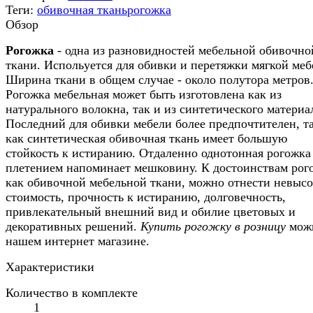
Теги:
обивочная ткань
рогожка
Обзор
Рогожка
- одна из разновидностей мебельной обивочно
ткани. Испольуется для обивки и перетяжки мягкой меб
Ширина ткани в общем случае - около полутора метров
Рогожка мебельная может быть изготовлена как из
натурального волокна, так и из синтетического материа
Последний для обивки мебели более предпочтителен, т
как синтетическая обивочная ткань имеет большую
стойкость к истиранию. Отдаленно однотонная рогожка
плетением напоминает мешковину. К достоинствам рог
как обивочной мебельной ткани, можно отнести невыс
стоимость, прочность к истиранию, долговечность,
привлекательный внешний вид и обилие цветовых и
декоративных решений.
Купить рогожку в розницу
мож
нашем интернет магазине.
Характеристики
Количество в комплекте
1