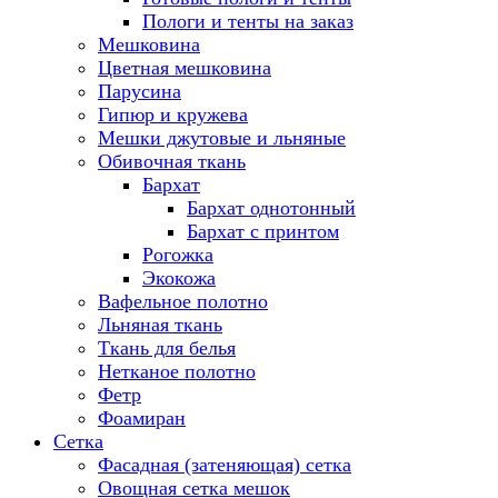
Пологи и тенты на заказ
Мешковина
Цветная мешковина
Парусина
Гипюр и кружева
Мешки джутовые и льняные
Обивочная ткань
Бархат
Бархат однотонный
Бархат с принтом
Рогожка
Экокожа
Вафельное полотно
Льняная ткань
Ткань для белья
Нетканое полотно
Фетр
Фоамиран
Сетка
Фасадная (затеняющая) сетка
Овощная сетка мешок