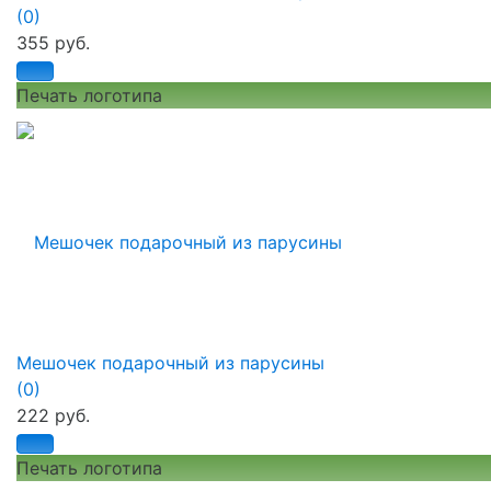
(0)
355 руб.
Печать логотипа
избранное
сравнить
Мешочек подарочный из парусины
(0)
222 руб.
Печать логотипа
избранное
сравнить