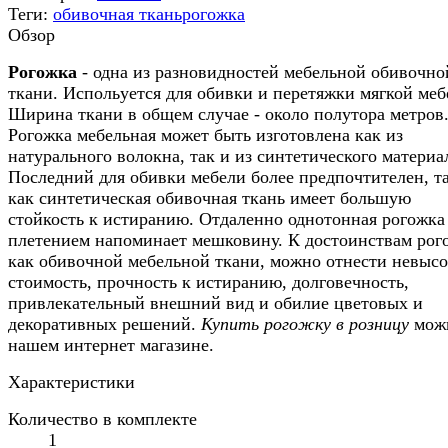
Теги:
обивочная ткань
рогожка
Обзор
Рогожка
- одна из разновидностей мебельной обивочно
ткани. Испольуется для обивки и перетяжки мягкой меб
Ширина ткани в общем случае - около полутора метров
Рогожка мебельная может быть изготовлена как из
натурального волокна, так и из синтетического материа
Последний для обивки мебели более предпочтителен, т
как синтетическая обивочная ткань имеет большую
стойкость к истиранию. Отдаленно однотонная рогожка
плетением напоминает мешковину. К достоинствам рог
как обивочной мебельной ткани, можно отнести невыс
стоимость, прочность к истиранию, долговечность,
привлекательный внешний вид и обилие цветовых и
декоративных решений.
Купить рогожку в розницу
мож
нашем интернет магазине.
Характеристики
Количество в комплекте
1