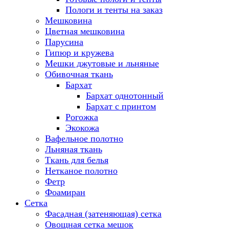
Пологи и тенты на заказ
Мешковина
Цветная мешковина
Парусина
Гипюр и кружева
Мешки джутовые и льняные
Обивочная ткань
Бархат
Бархат однотонный
Бархат с принтом
Рогожка
Экокожа
Вафельное полотно
Льняная ткань
Ткань для белья
Нетканое полотно
Фетр
Фоамиран
Сетка
Фасадная (затеняющая) сетка
Овощная сетка мешок