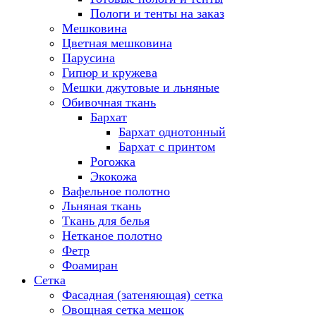
Пологи и тенты на заказ
Мешковина
Цветная мешковина
Парусина
Гипюр и кружева
Мешки джутовые и льняные
Обивочная ткань
Бархат
Бархат однотонный
Бархат с принтом
Рогожка
Экокожа
Вафельное полотно
Льняная ткань
Ткань для белья
Нетканое полотно
Фетр
Фоамиран
Сетка
Фасадная (затеняющая) сетка
Овощная сетка мешок