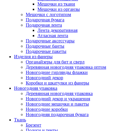
Мешочки из ткани
Мешочки из органзы
Мешочки с логотипом
Подарочная бумага
Подарочная лента
Лента декоративная
Атласная лента
Подарочные аксессуары
Подарочные банты
Подарочные пакеты
Изделия из фанеры
Органайзеры для бит и сверл
Деревянная новогодняя упаковка оптом
Новогодние гирлянды флажки
Новогодний декор
Коробки и шкатулки из фанеры
Новогодняя упаковка
Деревянная новогодняя упаковка
Новогодний декор и украшения
Новогодние мешочки и пакеты
Новогодние коробки
Новогодняя подарочная бумага
Ткань
Брезент
Пологи и тенты