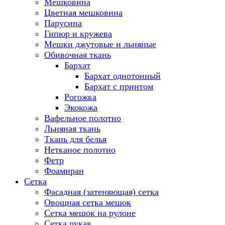
Мешковина
Цветная мешковина
Парусина
Гипюр и кружева
Мешки джутовые и льняные
Обивочная ткань
Бархат
Бархат однотонный
Бархат с принтом
Рогожка
Экокожа
Вафельное полотно
Льняная ткань
Ткань для белья
Нетканое полотно
Фетр
Фоамиран
Сетка
Фасадная (затеняющая) сетка
Овощная сетка мешок
Сетка мешок на рулоне
Сетка рукав