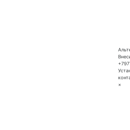
Альт
Внес
+797
Уста
конт
×