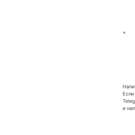
×
Напи
Если
Tele
и на