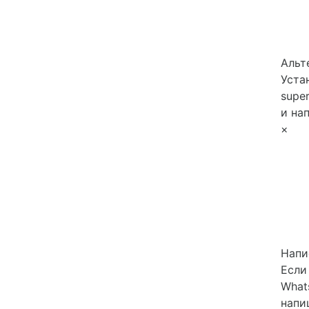
Альт
Уста
super
и на
×
Напи
Если
What
напи