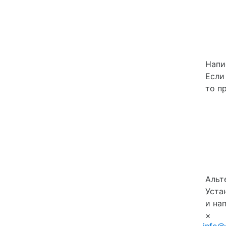
Напи
Если
то п
Альт
Уста
и на
×