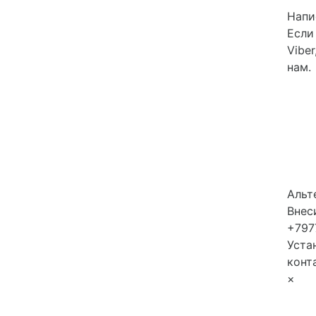
Напис
Если
Vibe
нам.
Альт
Внес
+797
Уста
конт
×