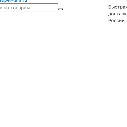
super-tara.ru
Быстра
доставк
России