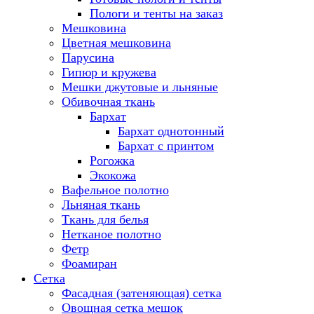
Пологи и тенты на заказ
Мешковина
Цветная мешковина
Парусина
Гипюр и кружева
Мешки джутовые и льняные
Обивочная ткань
Бархат
Бархат однотонный
Бархат с принтом
Рогожка
Экокожа
Вафельное полотно
Льняная ткань
Ткань для белья
Нетканое полотно
Фетр
Фоамиран
Сетка
Фасадная (затеняющая) сетка
Овощная сетка мешок