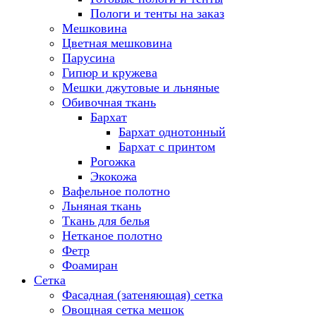
Пологи и тенты на заказ
Мешковина
Цветная мешковина
Парусина
Гипюр и кружева
Мешки джутовые и льняные
Обивочная ткань
Бархат
Бархат однотонный
Бархат с принтом
Рогожка
Экокожа
Вафельное полотно
Льняная ткань
Ткань для белья
Нетканое полотно
Фетр
Фоамиран
Сетка
Фасадная (затеняющая) сетка
Овощная сетка мешок