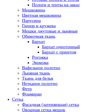
Пологи и тенты на заказ
Мешковина
Цветная мешковина
Парусина
Гипюр и кружева
Мешки джутовые и льняные
Обивочная ткань
Бархат
Бархат однотонный
Бархат с принтом
Рогожка
Экокожа
Вафельное полотно
Льняная ткань
Ткань для белья
Нетканое полотно
Фетр
Фоамиран
Сетка
Фасадная (затеняющая) сетка
Овощная сетка мешок